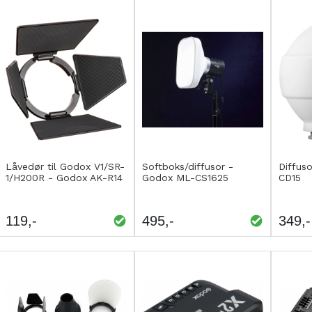
Kjøp
Kjøp
Kjø
LEGG
LEGG
L
Låvedør til Godox V1/SR-
Softboks/diffusor -
Diffus
1/H200R - Godox AK-R14
Godox ML-CS1625
CD15
TIL
TIL
T
SAMMENLIGNING
SAMMENLIGNING
S
119
495
349