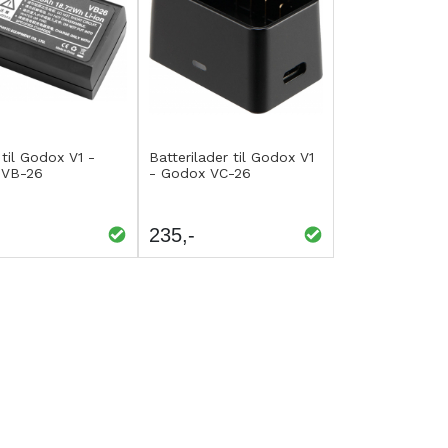
p
Kjøp
EGG
LEGG
 til Godox V1 -
Batterilader til Godox V1
 VB-26
- Godox VC-26
IL
TIL
AMMENLIGNING
SAMMENLIGNING
235