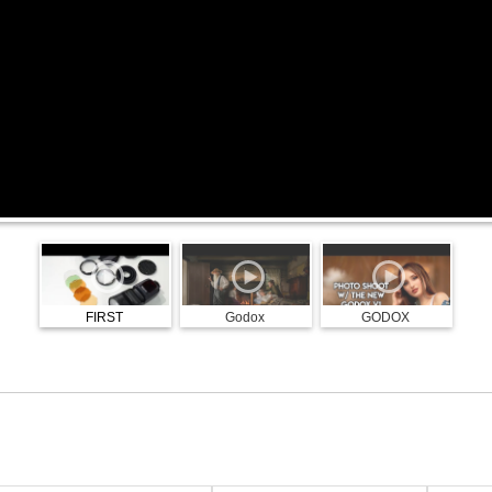
FIRST
Godox
GODOX