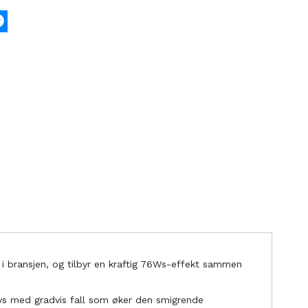
k
tter
Messenger
i bransjen, og tilbyr en kraftig 76Ws-effekt sammen
lys med gradvis fall som øker den smigrende