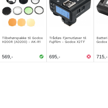
Kjøp
Kjøp
Kjø
LEGG
LEGG
L
Tilbehørspakke til Godox
Trådløs Fjernutløser til
Batteri
H200R (AD200) - AK-R1
Fujifilm - Godox X2TF
Godox
TIL
TIL
T
SAMMENLIGNING
SAMMENLIGNING
S
569
695
715