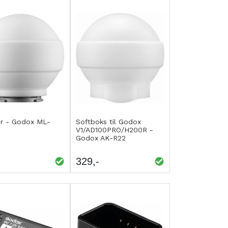
p
Kjøp
EGG
LEGG
or - Godox ML-
Softboks til Godox
V1/AD100PRO/H200R -
IL
TIL
Godox AK-R22
AMMENLIGNING
SAMMENLIGNING
329