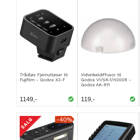
Kjøp
Kjøp
LEGG
LEGG
Trådløs Fjernutløser til
Vidvinkeldiffusor til
Fujifilm - Godox X3-F
Godox V1/SR-1/H200R -
TIL
TIL
Godox AK-R11
SAMMENLIGNING
SAMMENLIGNING
1149
119
-40%