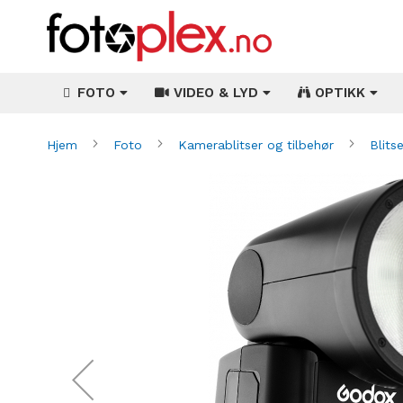
FOTO
VIDEO & LYD
OPTIKK
Hjem
Foto
Kamerablitser og tilbehør
Blits
Gå
til
slutten
av
bildegalleri