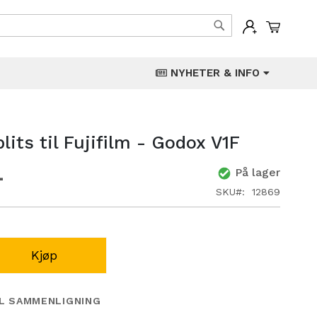
Min han
Søk
NYHETER & INFO
its til Fujifilm - Godox V1F
På lager
SKU
12869
Kjøp
IL SAMMENLIGNING