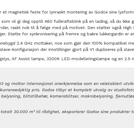
ar et magnetisk feste for lynraskt montering av Godox sine lysform
 som vil gi deg opptil 480 fullkraftsblink på en lading, så du ikke 
ekunder, raskt nok til å følge med på motivet. Den støtter også High
r. Støtte for synkronisering på fremre og bakre lukkergardin er en
nnebygd 2.4 GHz mottaker, noe som gjør den 100% kompatibel med 
slave-konfigurasjon der innstillinger gjort på V1 dupliseres på slave
gslys, AF Assist lampe, 3200K LED-modelleringslampe og en 2.5 mm
 og mottar internasjonal anerkjennelse som en veletablert utvikl
urransedyktig pris. Godox tilbyr et komplett utvalg av studiofoto
ig belysning, blitstilbehør, kamerablitser, makrobelysning, fjernutl
totalt 30.000 m² til rådighet, eksporterer Godox sine produkter ti