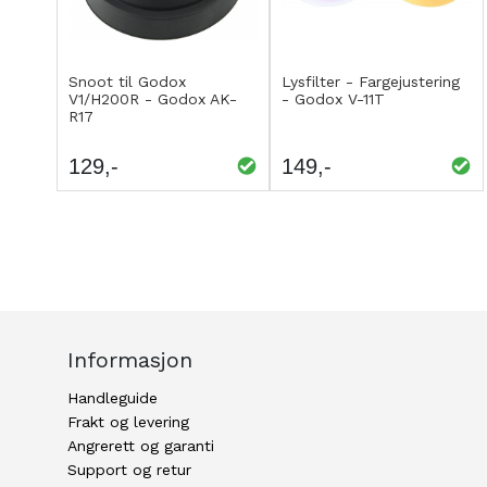
Kjøp
Kjøp
LEGG
LEGG
Snoot til Godox
Lysfilter - Fargejustering
V1/H200R - Godox AK-
- Godox V-11T
TIL
TIL
R17
SAMMENLIGNING
SAMMENLIGNING
129
149
Informasjon
Handleguide
Frakt og levering
Angrerett og garanti
Support og retur