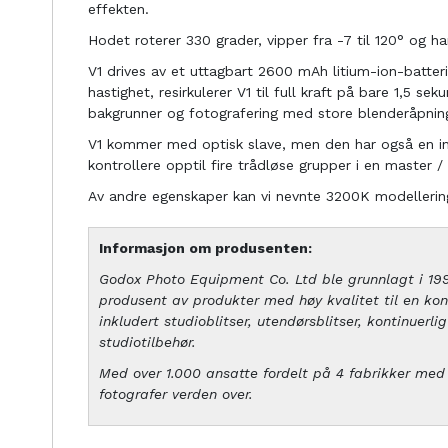
effekten.
Hodet roterer 330 grader, vipper fra -7 til 120° og h
V1 drives av et uttagbart 2600 mAh litium-ion-batteri
hastighet, resirkulerer V1 til full kraft på bare 1,5 s
bakgrunner og fotografering med store blenderåpninge
V1 kommer med optisk slave, men den har også en i
kontrollere opptil fire trådløse grupper i en master / 
Av andre egenskaper kan vi nevnte 3200K modellerin
Informasjon om produsenten:
Godox Photo Equipment Co. Ltd ble grunnlagt i 1993
produsent av produkter med høy kvalitet til en konk
inkludert studioblitser, utendørsblitser, kontinuerl
studiotilbehør.
Med over 1.000 ansatte fordelt på 4 fabrikker med 
fotografer verden over.