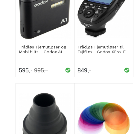
Kjøp
Kjøp
LEGG
LEGG
Trådløs Fjernutløser og
Trådløs Fjernutløser til
Mobilblits - Godox A1
Fujifilm - Godox XPro-F
TIL
TIL
SAMMENLIGNING
SAMMENLIGNING
595
995
849