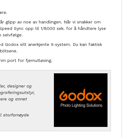
ere.
går glipp av noe av handlingen. Når vi snakker om
 Speed ​​Sync opp til 1/8000 sek. for å håndtere lyse
 selvfølge.
Godox sitt anerkjente X-system. Du kan faktisk
blitsene.
 port for fjernutløsing.
er, designer og
graferingsutstyr,
øsere og annet
l storfornøyde