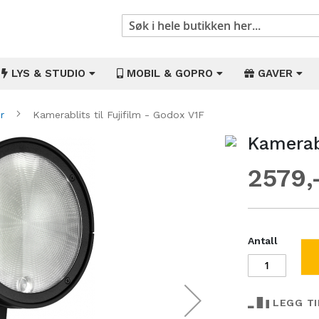
Søk
LYS & STUDIO
MOBIL & GOPRO
GAVER
er
Kamerablits til Fujifilm - Godox V1F
Kamerabl
Gå
til
2579
begynnelsen
av
bildegalleri
Antall
LEGG T