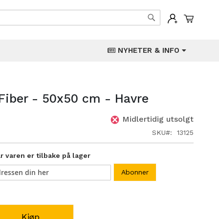
Min han
Søk
NYHETER & INFO
 Fiber - 50x50 cm - Havre
Midlertidig utsolgt
SKU
13125
 varen er tilbake på lager
Abonner
Kjøp