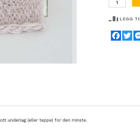
LEGG T
Faceboo
Twi
ott underlag (eller teppe) for den minste.