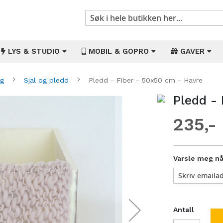
Søk
LYS & STUDIO
MOBIL & GOPRO
GAVER
ng
Sjal og pledd
Pledd - Fiber - 50x50 cm - Havre
Pledd -
Gå
til
235
begynnelsen
av
bildegalleri
Varsle meg når
Antall