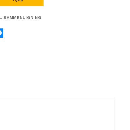
IL SAMMENLIGNING
k
tter
Messenger