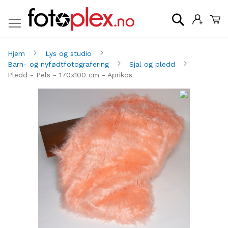
Mi
Søk
Hjem
Lys og studio
Barn- og nyfødtfotografering
Sjal og pledd
Pledd - Pels - 170x100 cm - Aprikos
Gå
G
til
til
slutten
be
av
av
bildegalleri
bi