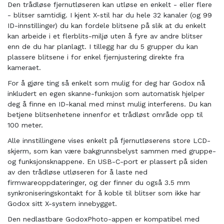
Den trådløse fjernutløseren kan utløse en enkelt - eller flere
- blitser samtidig. I kjent X-stil har du hele 32 kanaler (og 99
ID-innstillinger) du kan fordele blitsene på slik at du enkelt
kan arbeide i et flerblits-miljø uten å fyre av andre blitser
enn de du har planlagt. I tillegg har du 5 grupper du kan
plassere blitsene i for enkel fjernjustering direkte fra
kameraet.
For å gjøre ting så enkelt som mulig for deg har Godox nå
inkludert en egen skanne-funksjon som automatisk hjelper
deg å finne en ID-kanal med minst mulig interferens. Du kan
betjene blitsenhetene innenfor et trådløst område opp til
100 meter.
Alle innstillingene vises enkelt på fjernutløserens store LCD-
skjerm, som kan være bakgrunnsbelyst sammen med gruppe-
og funksjonsknappene. En USB-C-port er plassert på siden
av den trådløse utløseren for å laste ned
firmwareoppdateringer, og der finner du også 3.5 mm
synkroniseringskontakt for å koble til blitser som ikke har
Godox sitt X-system innebygget.
Den nedlastbare GodoxPhoto-appen er kompatibel med