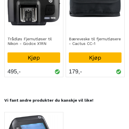
Trådløs Fjernutløser til
Bæreveske til fjernutløsere
Nikon - Godox X1RN
- Cactus CC-1
Kjøp
Kjøp
495
179
Vi fant andre produkter du kanskje vil like!