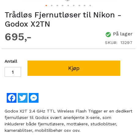
Trådløs Fjernutløser til Nikon -
Godox X2TN
695
På lager
SKU
13297
Antall
Kjøp
Facebook
Twitter
Messenger
Godox X2T 2.4 GHz TTL Wireless Flash Trigger er en dedikert
fjernutløser til Godox svært anerkjente X-serie, som
inkluderer både fjernutløsere, mottakere, studioblitser,
kamerablitser, mobiltilbehør osv osv.