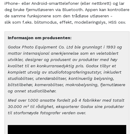
iPhone- eller Android-smarttelefoner (eller nettbrett) og lar
deg bruke fjernutløseren via Bluetooth. Appen kan kontrollere
de samme funksjonene som den trådløse utløseren -
slik som f.eks. blitsmodus, effekt, modelleringslys, HSS osv.
Informasjon om produsenten:
Godox Photo Equipment Co. Ltd ble grunnlagt i 1993 og
mottar internasjonal anerkjennelse som en veletablert
utvikler, designer og produsent av produkter med høy
kvalitet til en konkurransedyktig pris. Godox tilbyr et
komplett utvalg av studiofotograferingsutstyr, inkludert
studioblitser, utendørsblitser, kontinuerlig belysning,
blitstilbehør, kamerablitser, makrobelysning, fjernutløsere
og annet studiotilbehør.
Med over 1.000 ansatte fordelt på 4 fabrikker med totalt
30.000 m² til rådighet, eksporterer Godox sine produkter
til storfornøyde fotografer verden over.