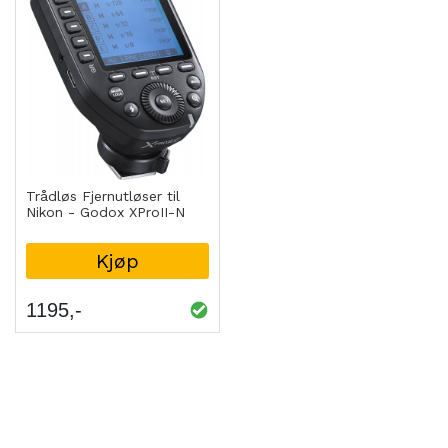
Trådløs Fjernutløser til
Nikon - Godox XProII-N
Kjøp
1195