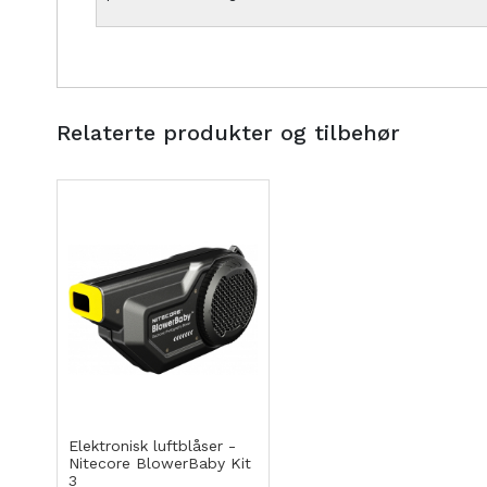
Relaterte produkter og tilbehør
Kjøp
LEGG
Elektronisk luftblåser -
Nitecore BlowerBaby Kit
TIL
3