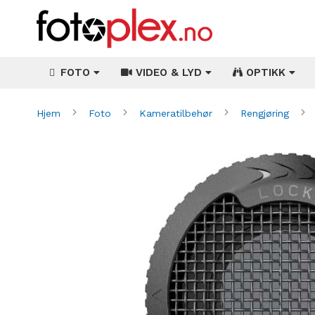
FOTO
VIDEO & LYD
OPTIKK
Hjem
Foto
Kameratilbehør
Rengjøring
Gå
til
slutten
av
bildegalleri