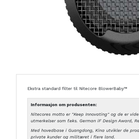
Ekstra standard filter til Nitecore BlowerBaby™
Informasjon om produsenten:
Nitecores motto er "Keep Innovating" og de er viden
utmerkelser som f.eks. German iF Design Award, R
Med hovedbase i Guangdong, Kina utvikler de produk
private kunder og militæret i flere land.