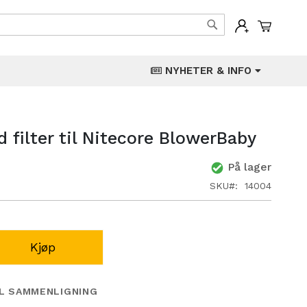
Min han
Søk
NYHETER & INFO
 filter til Nitecore BlowerBaby
På lager
SKU
14004
Kjøp
IL SAMMENLIGNING