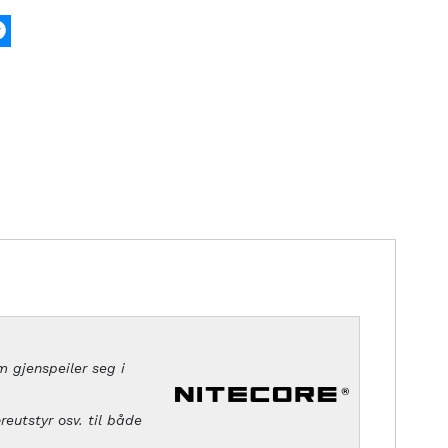
k
tter
Messenger
m gjenspeiler seg i
eutstyr osv. til både