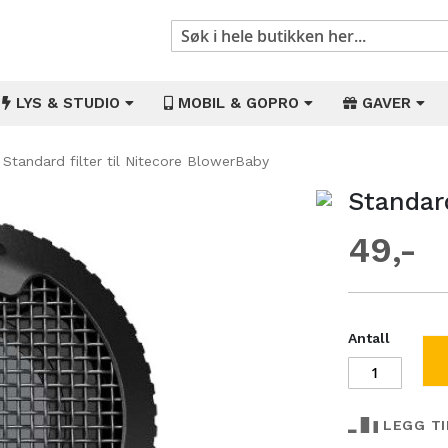
Søk
LYS & STUDIO
MOBIL & GOPRO
GAVER
Standard filter til Nitecore BlowerBaby
Standard
Gå
til
49
begynnelsen
av
bildegalleri
Antall
LEGG T