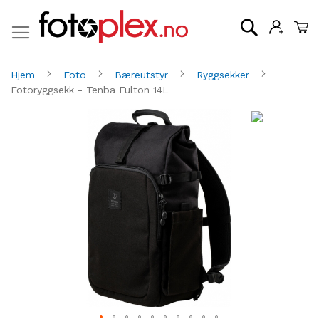
Mi
Søk
Hjem
Foto
Bæreutstyr
Ryggsekker
Fotoryggsekk - Tenba Fulton 14L
Gå
G
til
til
slutten
be
av
av
bildegalleri
bi