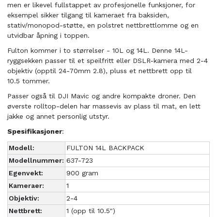
men er likevel fullstappet av profesjonelle funksjoner, for
eksempel sikker tilgang til kameraet fra baksiden,
stativ/monopod-støtte, en polstret nettbrettlomme og en
utvidbar åpning i toppen.
Fulton kommer i to størrelser - 10L og 14L. Denne 14L-
ryggsekken passer til et speilfritt eller DSLR-kamera med 2-4
objektiv (opptil 24-70mm 2.8), pluss et nettbrett opp til
10.5 tommer.
Passer også til DJI Mavic og andre kompakte droner. Den
øverste rolltop-delen har massevis av plass til mat, en lett
jakke og annet personlig utstyr.
Spesifikasjoner
:
Modell:
FULTON 14L BACKPACK
Modellnummer:
637-723
Egenvekt:
900 gram
Kameraer:
1
Objektiv:
2-4
Nettbrett:
1 (opp til 10.5")