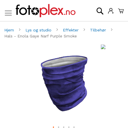
Mi
Søk
Hjem
Lys og studio
Effekter
Tilbehør
Hals - Enola Gaye Narf Purple Smoke
Gå
G
til
til
slutten
be
av
av
bildegalleri
bi