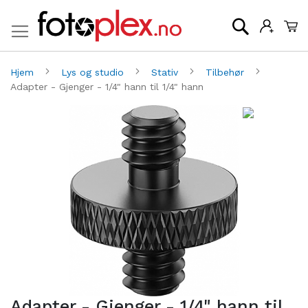
Mi
Søk
Hjem
Lys og studio
Stativ
Tilbehør
Adapter - Gjenger - 1/4" hann til 1/4" hann
Gå
G
til
til
slutten
be
av
av
bildegalleri
bi
Adapter - Gjenger - 1/4" hann til