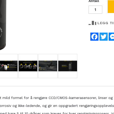
Antall
LEGG T
Faceboo
Twi
ret mild formel for å rengjøre CCD/CMOS-kamerasensorer, linser og
-korrosiv og ikke-ledende, og gir en oppgradert rengjøringsopplevels
med bare 5 til 10 dråper som kreves for hver rengjøringsprosess. 