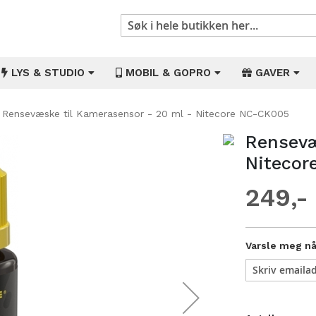
Søk
LYS & STUDIO
MOBIL & GOPRO
GAVER
Rensevæske til Kamerasensor - 20 ml - Nitecore NC-CK005
Rensevæ
Gå
til
Nitecor
begynnelsen
av
249
bildegalleri
Varsle meg når