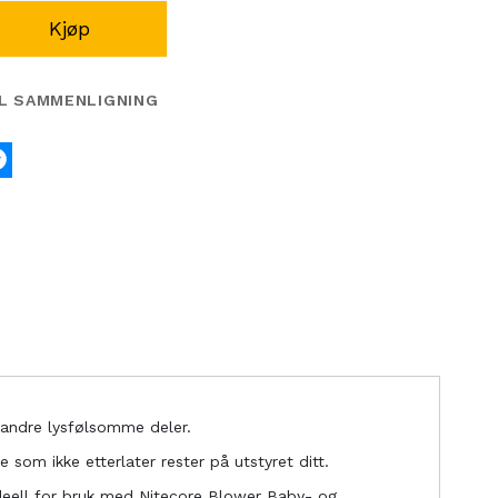
Kjøp
IL SAMMENLIGNING
k
tter
Messenger
 andre lysfølsomme deler.
e som ikke etterlater rester på utstyret ditt.
Ideell for bruk med Nitecore Blower Baby- og