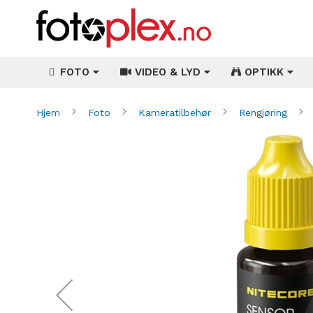
FOTO
VIDEO & LYD
OPTIKK
Hjem
Foto
Kameratilbehør
Rengjøring
Gå
til
slutten
av
bildegalleri