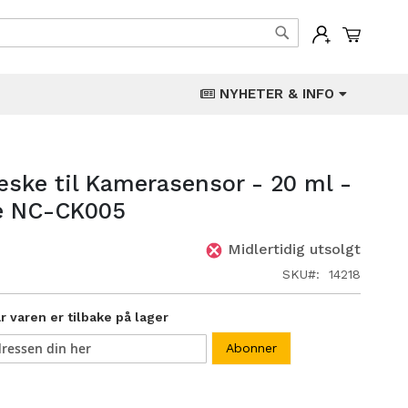
Min han
Søk
NYHETER & INFO
ske til Kamerasensor - 20 ml -
e NC-CK005
Midlertidig utsolgt
SKU
14218
 varen er tilbake på lager
Abonner