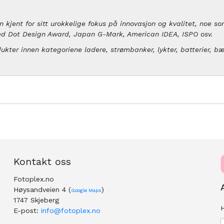
 kjent for sitt urokkelige fokus på innovasjon og kvalitet, noe so
ed Dot Design Award, Japan G-Mark, American IDEA, ISPO osv.
ter innen kategoriene ladere, strømbanker, lykter, batterier, bær
Kontakt oss
Fotoplex.no
Høysandveien 4 (
)
Google Maps
1747 Skjeberg
H
E-post:
info@fotoplex.no