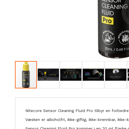
Nitecore Sensor Cleaning Fluid Pro tilbyr en forbed
Væsken er alkoholfri, ikke-giftig, ikke-brennbar, ikke
Sensor Cleaning Fluid Pro kommer i en 20 ml flaske 