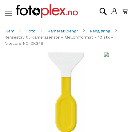
Mi
Søk
Hjem
Foto
Kameratilbehør
Rengjøring
Rensestav til Kamerasensor - Mellomformat - 10 stk -
Nitecore NC-CK34S
Gå
G
til
til
slutten
be
av
av
bildegalleri
bi