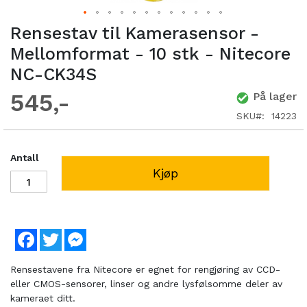
Rensestav til Kamerasensor -
Mellomformat - 10 stk - Nitecore
NC-CK34S
545
På lager
SKU
14223
Antall
Kjøp
Facebook
Twitter
Messenger
Rensestavene fra Nitecore er egnet for rengjøring av CCD-
eller CMOS-sensorer, linser og andre lysfølsomme deler av
kameraet ditt.