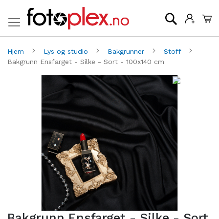
Mi
Søk
Hjem
Lys og studio
Bakgrunner
Stoff
Bakgrunn Ensfarget - Silke - Sort - 100x140 cm
Gå
G
til
til
slutten
be
av
av
bildegalleri
bi
Bakgrunn Ensfarget - Silke - Sort