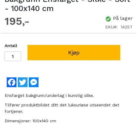
- 100x140 cm
195
På lager
SKU
14257
Antall
Kjøp
Facebook
Twitter
Messenger
Ensfarget bakgrunn/underlag i kunstig silke.
Tilfører produktbildet ditt det luksuriøse utseendet det
fortjener.
Dimensjoner: 100x140 cm