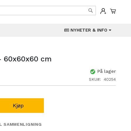
Min han
Søk
NYHETER & INFO
 - 60x60x60 cm
På lager
SKU
40254
Kjøp
IL SAMMENLIGNING