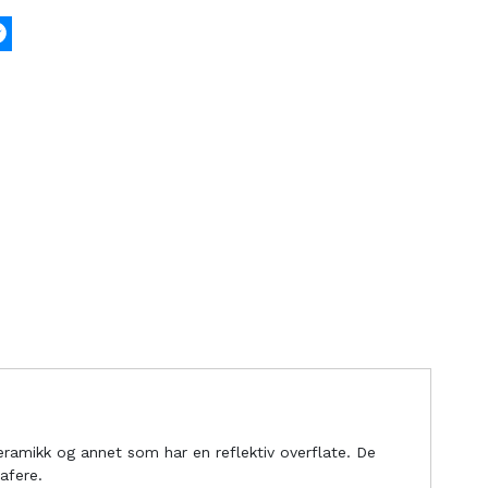
k
tter
Messenger
keramikk og annet som har en reflektiv overflate. De
afere.