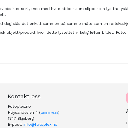
 hovedsak er sort, men med hvite striper som slipper inn lys fra lysk
elt.
ed deg slås det enkelt sammen på samme måte som en refleksskj
pisk objekt/produkt hvor dette lysteltet virkelig løfter bildet. Foto:
Kontakt oss
Fotoplex.no
Høysandveien 4 (
)
Google Maps
1747 Skjeberg
H
E-post:
info@fotoplex.no