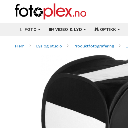
FOTO
VIDEO & LYD
OPTIKK
Hjem
Lys og studio
Produktfotografering
L
Gå
til
slutten
av
bildegalleri