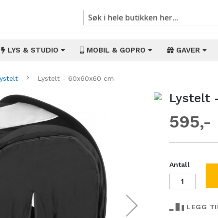
Søk
LYS & STUDIO
MOBIL & GOPRO
GAVER
ystelt
Lystelt - 60x60x60 cm
Lystelt
Gå
til
595
begynnelsen
av
bildegalleri
Antall
LEGG T