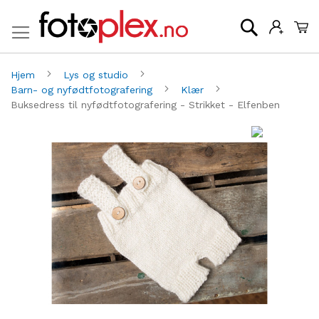
Mi
Søk
Hjem
Lys og studio
Barn- og nyfødtfotografering
Klær
Buksedress til nyfødtfotografering - Strikket - Elfenben
Gå
G
til
til
slutten
be
av
av
bildegalleri
bi