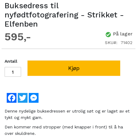
Buksedress til
nyfødtfotografering - Strikket -
Elfenben
595
På lager
SKU
71402
Antall
Kjøp
Facebook
Twitter
Messenger
Denne nydelige buksedressen er utrolig søt og er laget av et
tykt og mykt garn.
Den kommer med stropper (med knapper i front) til å ha
over skuldrene.