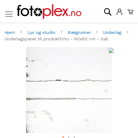
Mi
Søk
Hjem
Lys og studio
Bakgrunner
Underlag
Underlagspanel til produktfoto - 60x60 cm - Sail
Gå
G
til
til
slutten
be
av
av
bildegalleri
bi