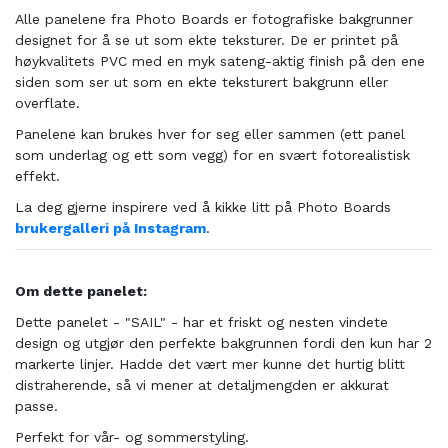
Alle panelene fra Photo Boards er fotografiske bakgrunner
designet for å se ut som ekte teksturer. De er printet på
høykvalitets PVC med en myk sateng-aktig finish på den ene
siden som ser ut som en ekte teksturert bakgrunn eller
overflate.
Panelene kan brukes hver for seg eller sammen (ett panel
som underlag og ett som vegg) for en svært fotorealistisk
effekt.
La deg gjerne inspirere ved å kikke litt på Photo Boards
brukergalleri på Instagram
.
Om dette panelet:
Dette panelet - "SAIL" - har et friskt og nesten vindete
design og utgjør den perfekte bakgrunnen fordi den kun har 2
markerte linjer. Hadde det vært mer kunne det hurtig blitt
distraherende, så vi mener at detaljmengden er akkurat
passe.
Perfekt for vår- og sommerstyling.