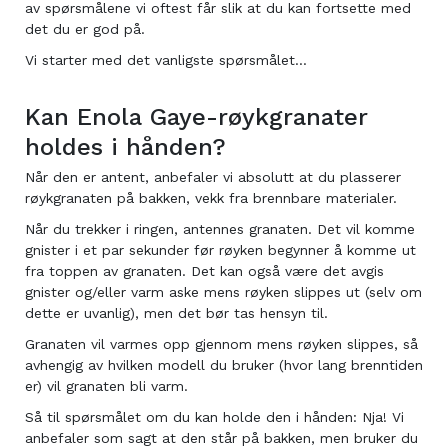
av spørsmålene vi oftest får slik at du kan fortsette med
det du er god på.
Vi starter med det vanligste spørsmålet...
Kan Enola Gaye-røykgranater
holdes i hånden?
Når den er antent, anbefaler vi absolutt at du plasserer
røykgranaten på bakken, vekk fra brennbare materialer.
Når du trekker i ringen, antennes granaten. Det vil komme
gnister i et par sekunder før røyken begynner å komme ut
fra toppen av granaten. Det kan også være det avgis
gnister og/eller varm aske mens røyken slippes ut (selv om
dette er uvanlig), men det bør tas hensyn til.
Granaten vil varmes opp gjennom mens røyken slippes, så
avhengig av hvilken modell du bruker (hvor lang brenntiden
er) vil granaten bli varm.
Så til spørsmålet om du kan holde den i hånden: Nja! Vi
anbefaler som sagt at den står på bakken, men bruker du