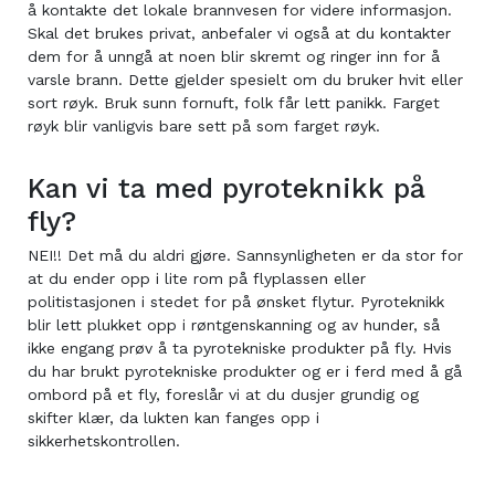
å kontakte det lokale brannvesen for videre informasjon.
Skal det brukes privat, anbefaler vi også at du kontakter
dem for å unngå at noen blir skremt og ringer inn for å
varsle brann. Dette gjelder spesielt om du bruker hvit eller
sort røyk. Bruk sunn fornuft, folk får lett panikk. Farget
røyk blir vanligvis bare sett på som farget røyk.
Kan vi ta med pyroteknikk på
fly?
NEI!! Det må du aldri gjøre. Sannsynligheten er da stor for
at du ender opp i lite rom på flyplassen eller
politistasjonen i stedet for på ønsket flytur. Pyroteknikk
blir lett plukket opp i røntgenskanning og av hunder, så
ikke engang prøv å ta pyrotekniske produkter på fly. Hvis
du har brukt pyrotekniske produkter og er i ferd med å gå
ombord på et fly, foreslår vi at du dusjer grundig og
skifter klær, da lukten kan fanges opp i
sikkerhetskontrollen.