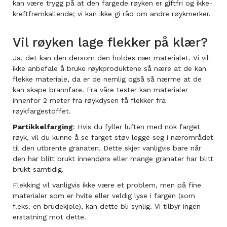
kan være trygg på at den fargede røyken er giftfri og ikke-
kreftfremkallende; vi kan ikke gi råd om andre røykmerker.
Vil røyken lage flekker på klær?
Ja, det kan den dersom den holdes nær materialet. Vi vil
ikke anbefale å bruke røykproduktene så nære at de kan
flekke materiale, da er de nemlig også så nærme at de
kan skape brannfare. Fra våre tester kan materialer
innenfor 2 meter fra røykdysen få flekker fra
røykfargestoffet.
Partikkelfarging
: Hvis du fyller luften med nok farget
røyk, vil du kunne å se farget støv legge seg i nærområdet
til den utbrente granaten. Dette skjer vanligvis bare når
den har blitt brukt innendørs eller mange granater har blitt
brukt samtidig.
Flekking vil vanligvis ikke være et problem, men på fine
materialer som er hvite eller veldig lyse i fargen (som
f.eks. en brudekjole), kan dette bli synlig. Vi tilbyr ingen
erstatning mot dette.