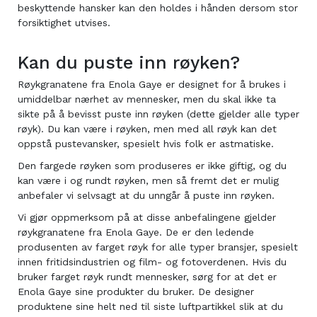
beskyttende hansker kan den holdes i hånden dersom stor
forsiktighet utvises.
Kan du puste inn røyken?
Røykgranatene fra Enola Gaye er designet for å brukes i
umiddelbar nærhet av mennesker, men du skal ikke ta
sikte på å bevisst puste inn røyken (dette gjelder alle typer
røyk). Du kan være i røyken, men med all røyk kan det
oppstå pustevansker, spesielt hvis folk er astmatiske.
Den fargede røyken som produseres er ikke giftig, og du
kan være i og rundt røyken, men så fremt det er mulig
anbefaler vi selvsagt at du unngår å puste inn røyken.
Vi gjør oppmerksom på at disse anbefalingene gjelder
røykgranatene fra Enola Gaye. De er den ledende
produsenten av farget røyk for alle typer bransjer, spesielt
innen fritidsindustrien og film- og fotoverdenen. Hvis du
bruker farget røyk rundt mennesker, sørg for at det er
Enola Gaye sine produkter du bruker. De designer
produktene sine helt ned til siste luftpartikkel slik at du