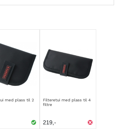
p
Kjøp
EGG
LEGG
tui med plass til 2
Filteretui med plass til 4
filtre
IL
TIL
AMMENLIGNING
SAMMENLIGNING
219