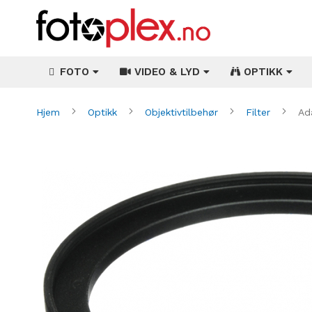
FOTO
VIDEO & LYD
OPTIKK
Hjem
Optikk
Objektivtilbehør
Filter
Ad
Gå
til
slutten
av
bildegalleri