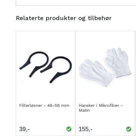
Relaterte produkter og tilbehør
Kjøp
Kjøp
LEGG
LEGG
Filterløsner - 48-58 mm
Hansker i Mikrofiber -
Matin
TIL
TIL
SAMMENLIGNING
SAMMENLIGNING
39
155