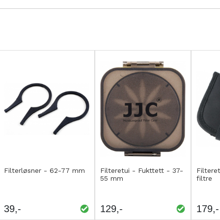
Kjøp
Kjøp
Kjø
LEGG
LEGG
L
Filterløsner - 62-77 mm
Filteretui - Fukttett - 37-
Filtere
55 mm
filtre
TIL
TIL
T
SAMMENLIGNING
SAMMENLIGNING
S
39
129
179