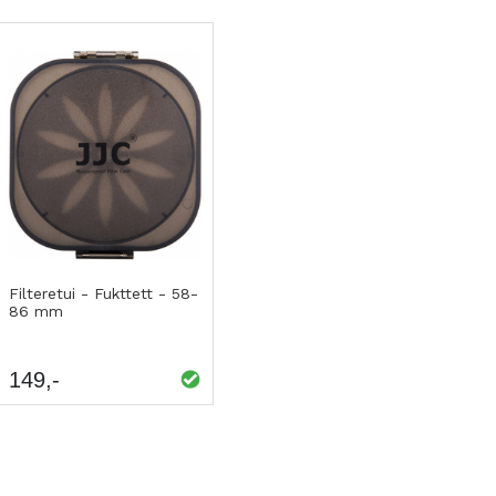
%
Kjøp
LEGG
Filteretui - Fukttett - 58-
86 mm
TIL
SAMMENLIGNING
149