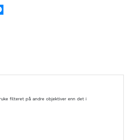
k
tter
Messenger
uke filteret på andre objektiver enn det i