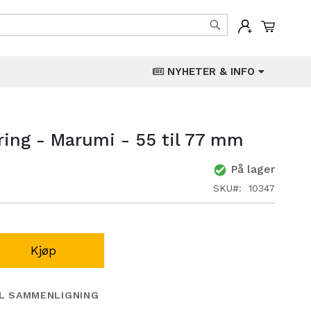
Min han
Søk
NYHETER & INFO
ring - Marumi - 55 til 77 mm
På lager
SKU
10347
Kjøp
IL SAMMENLIGNING