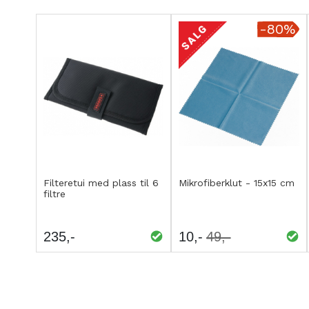
-80
Kjøp
Kjøp
LEGG
LEGG
Filteretui med plass til 6
Mikrofiberklut - 15x15 cm
filtre
TIL
TIL
SAMMENLIGNING
SAMMENLIGNING
235
10
49