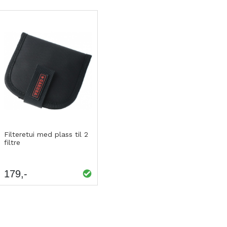
Kjøp
LEGG
Filteretui med plass til 2
filtre
TIL
SAMMENLIGNING
179