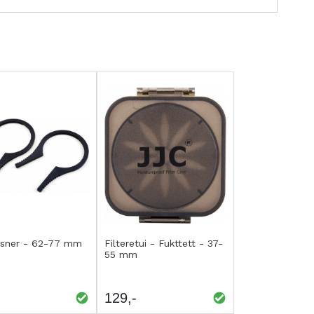
p
Kjøp
EGG
LEGG
løsner - 62-77 mm
Filteretui - Fukttett - 37-
55 mm
IL
TIL
AMMENLIGNING
SAMMENLIGNING
129