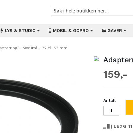
Søk
LYS & STUDIO
MOBIL & GOPRO
GAVER
apterring - Marumi - 72 til 52 mm
Adapter
Gå
til
159
begynnelsen
av
bildegalleri
Antall
LEGG T