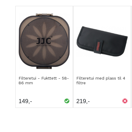
Kjøp
Kjøp
LEGG
LEGG
Filteretui - Fukttett - 58-
Filteretui med plass til 4
86 mm
filtre
TIL
TIL
SAMMENLIGNING
SAMMENLIGNING
149
219