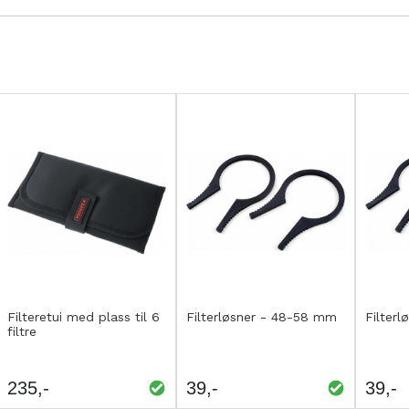
Kjøp
Kjøp
Kjø
LEGG
LEGG
L
Filteretui med plass til 6
Filterløsner - 48-58 mm
Filter
filtre
TIL
TIL
T
SAMMENLIGNING
SAMMENLIGNING
S
235
39
39