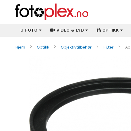
FOTO
VIDEO & LYD
OPTIKK
Hjem
Optikk
Objektivtilbehør
Filter
Ad
Gå
til
slutten
av
bildegalleri