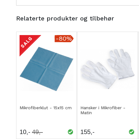
Relaterte produkter og tilbehør
-80%
Kjøp
Kjøp
LEGG
LEGG
Mikrofiberklut - 15x15 cm
Hansker i Mikrofiber -
Matin
TIL
TIL
SAMMENLIGNING
SAMMENLIGNING
10
49
155