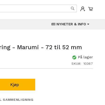
Min han
Søk
NYHETER & INFO
ring - Marumi - 72 til 52 mm
På lager
SKU
10367
Kjøp
IL SAMMENLIGNING