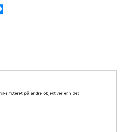
k
tter
Messenger
uke filteret på andre objektiver enn det i