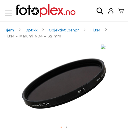
Mi
Søk
Hjem
Optikk
Objektivtilbehør
Filter
Filter - Marumi ND4 - 62 mm
Gå
G
til
til
slutten
be
av
av
bildegalleri
bi