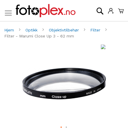
Mi
Søk
Hjem
Optikk
Objektivtilbehør
Filter
Filter - Marumi Close Up 3 - 62 mm
Gå
G
til
til
slutten
be
av
av
bildegalleri
bi