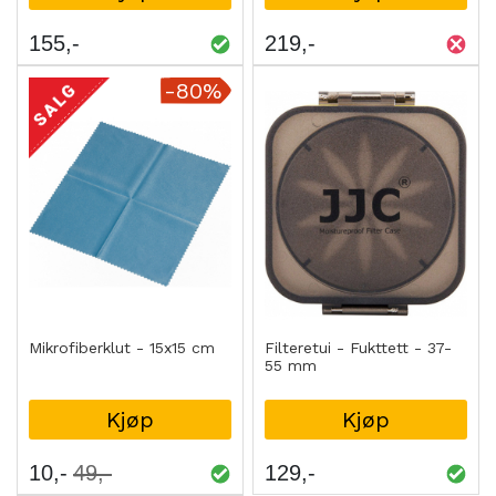
155
219
-80%
Mikrofiberklut - 15x15 cm
Filteretui - Fukttett - 37-
55 mm
Kjøp
Kjøp
10
49
129