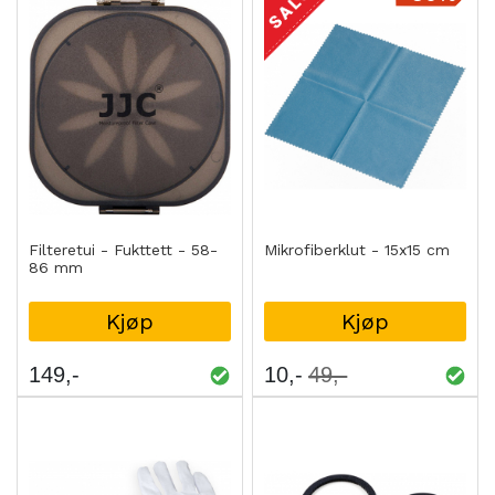
Filteretui - Fukttett - 58-
Mikrofiberklut - 15x15 cm
86 mm
Kjøp
Kjøp
149
10
49