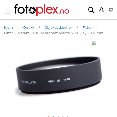
Mi
Søk
Hjem
Optikk
Objektivtilbehør
Filter
Filter - Marumi DHG Achromat Macro 200 (+5) - 62 mm
Gå
G
til
til
slutten
be
av
av
bildegalleri
bi