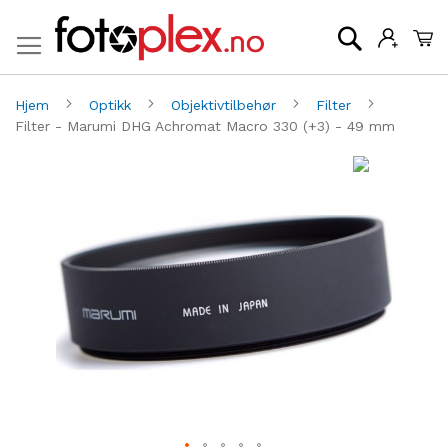
Mi
Søk
Hjem
Optikk
Objektivtilbehør
Filter
Filter - Marumi DHG Achromat Macro 330 (+3) - 49 mm
Gå
G
til
til
slutten
be
av
av
bildegalleri
bi