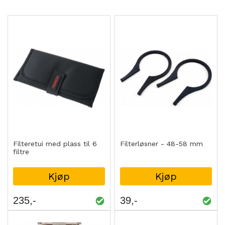
Filteretui med plass til 6
Filterløsner - 48-58 mm
filtre
Kjøp
Kjøp
235
39