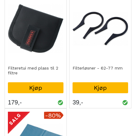
Filteretui med plass til 2
Filterløsner - 62-77 mm
filtre
Kjøp
Kjøp
179
39
-80%