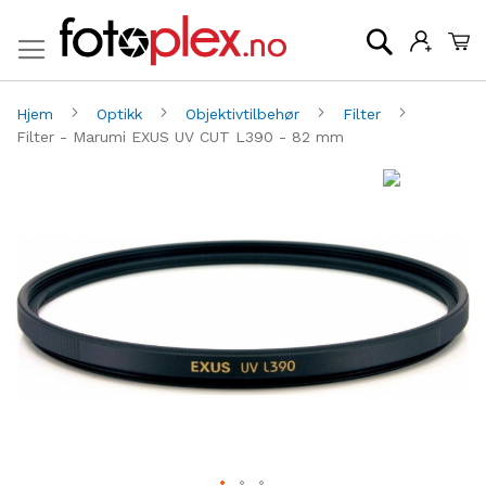
Mi
Søk
Hjem
Optikk
Objektivtilbehør
Filter
Filter - Marumi EXUS UV CUT L390 - 82 mm
Gå
G
til
til
slutten
be
av
av
bildegalleri
bi