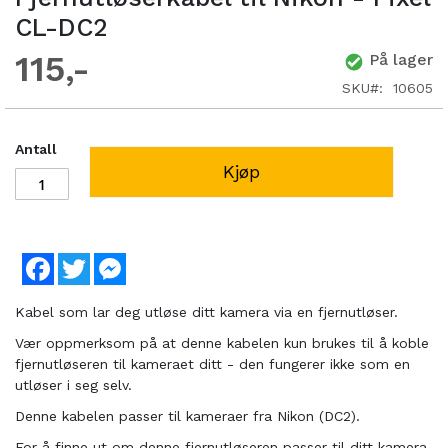
CL-DC2
115
På lager
SKU
10605
Antall
Kjøp
Facebook
Twitter
Messenger
Kabel som lar deg utløse ditt kamera via en fjernutløser.
Vær oppmerksom på at denne kabelen kun brukes til å koble
fjernutløseren til kameraet ditt - den fungerer ikke som en
utløser i seg selv.
Denne kabelen passer til kameraer fra Nikon (DC2).
For å finne ut om denne fjernutløseren passer til ditt kamera