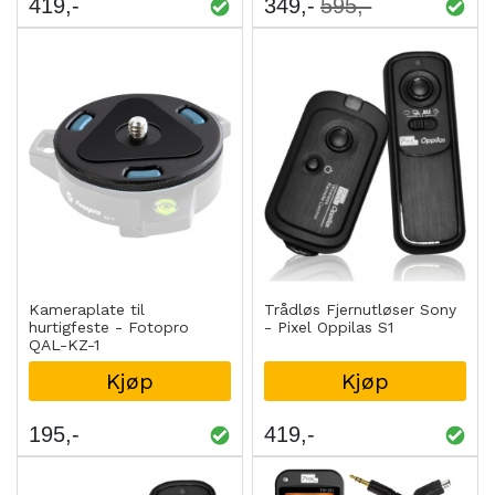
419
349
595
Kameraplate til
Trådløs Fjernutløser Sony
hurtigfeste - Fotopro
- Pixel Oppilas S1
QAL-KZ-1
Kjøp
Kjøp
195
419