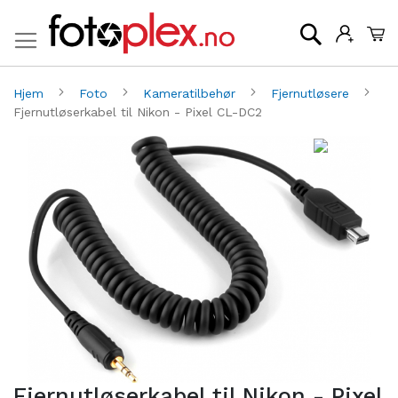
Mi
Søk
Hjem
Foto
Kameratilbehør
Fjernutløsere
Fjernutløserkabel til Nikon - Pixel CL-DC2
Gå
G
til
til
slutten
be
av
av
bildegalleri
bi
Fjernutløserkabel til Nikon - Pixel