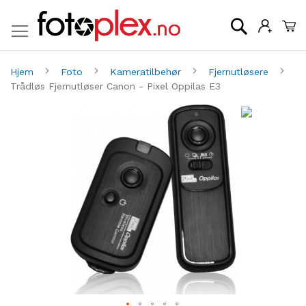
Mi
Søk
Hjem
Foto
Kameratilbehør
Fjernutløsere
Trådløs Fjernutløser Canon - Pixel Oppilas E3
Gå
G
til
til
slutten
be
av
av
bildegalleri
bi