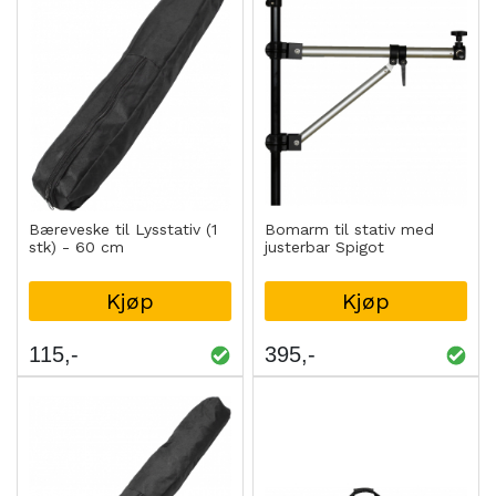
Bæreveske til Lysstativ (1
Bomarm til stativ med
stk) - 60 cm
justerbar Spigot
Kjøp
Kjøp
115
395