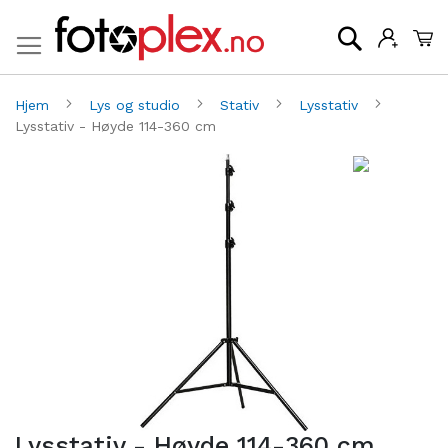
Mi
Søk
Hjem
Lys og studio
Stativ
Lysstativ
Lysstativ - Høyde 114-360 cm
Gå
G
til
til
slutten
be
av
av
bildegalleri
bi
Lysstativ - Høyde 114-360 cm