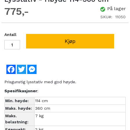
775
På lager
SKU
11050
Antall
Kjøp
Facebook
Twitter
Messenger
Prisgunstig lysstativ med god høyde.
Spesifikasjoner
:
Min. høyde:
114 cm
Maks. høyde:
360 cm
Maks.
7 kg
belastning:
Egenvekt:
2 kg