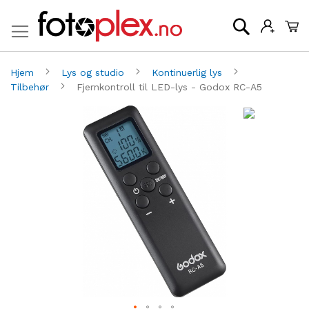
Mi
Søk
Hjem
Lys og studio
Kontinuerlig lys
Tilbehør
Fjernkontroll til LED-lys - Godox RC-A5
Gå
G
til
til
slutten
be
av
av
bildegalleri
bi