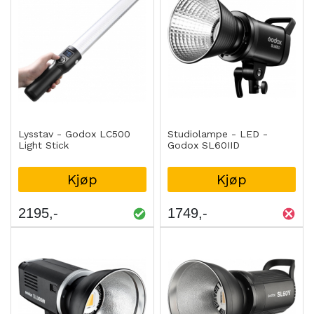
Lysstav - Godox LC500
Studiolampe - LED -
Light Stick
Godox SL60IID
Kjøp
Kjøp
2195
1749