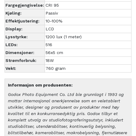
Fargegjengivelse:
CRI 95
Kjøling:
Passiv
Effektjustering:
10-100%
Display:
LCD
Lysstyrke:
1200 lux (1 meter)
LEDs:
516
Dimensjoner:
56x5 cm
Strømforbruk:
18W
Vekt:
760 gram
Informasjon om produsenten:
Godox Photo Equipment Co. Ltd ble grunnlagt i 1993 og
mottar internasjonal anerkjennelse som en veletablert
utvikler, designer og produsent av produkter med høy
kvalitet til en konkurransedyktig pris. Godox tilbyr et
komplett utvalg av studiofotograferingsutstyr, inkludert
studioblitser, utendørsblitser, kontinuerlig belysning,
blitstilbehør, kamerablitser, makrobelysning, fjernutløsere