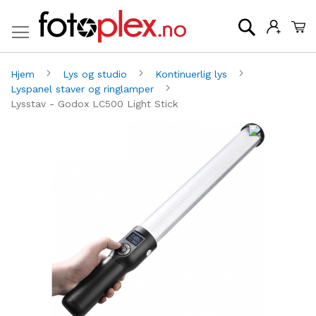
Mi
Søk
Hjem
Lys og studio
Kontinuerlig lys
Lyspanel staver og ringlamper
Lysstav - Godox LC500 Light Stick
Gå
G
til
til
slutten
be
av
av
bildegalleri
bi