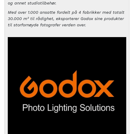
og annet studiotilbehør.
Med over 1.000 ansatte fordelt på 4 fabrikker med totalt
30.000 m² til rådighet, eksporterer Godox sine produkter
til storfornøyde fotografer verden over.