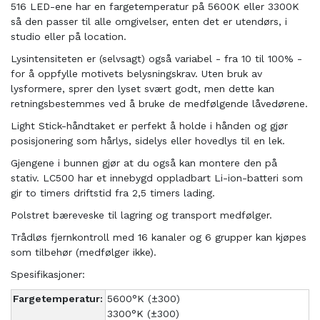
516 LED-ene har en fargetemperatur på 5600K eller 3300K
så den passer til alle omgivelser, enten det er utendørs, i
studio eller på location.
Lysintensiteten er (selvsagt) også variabel - fra 10 til 100% -
for å oppfylle motivets belysningskrav. Uten bruk av
lysformere, sprer den lyset svært godt, men dette kan
retningsbestemmes ved å bruke de medfølgende låvedørene.
Light Stick-håndtaket er perfekt å holde i hånden og gjør
posisjonering som hårlys, sidelys eller hovedlys til en lek.
Gjengene i bunnen gjør at du også kan montere den på
stativ. LC500 har et innebygd oppladbart Li-ion-batteri som
gir to timers driftstid fra 2,5 timers lading.
Polstret bæreveske til lagring og transport medfølger.
Trådløs fjernkontroll med 16 kanaler og 6 grupper kan kjøpes
som tilbehør (medfølger ikke).
Spesifikasjoner:
Fargetemperatur:
5600°K (±300)
3300°K (±300)