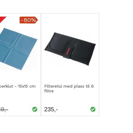
-80%
p
Kjøp
EGG
LEGG
berklut - 15x15 cm
Filteretui med plass til 6
filtre
IL
TIL
AMMENLIGNING
SAMMENLIGNING
49
235