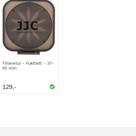
Kjøp
LEGG
Filteretui - Fukttett - 37-
55 mm
TIL
SAMMENLIGNING
129