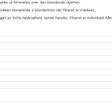
t mørke ut himmelen over den blendende stjernen.
ikken tilsvarende 3 blendertrinn der filteret er mørkest..
laget av 100% høykvalitets optisk harpiks. Filteret er individuelt 