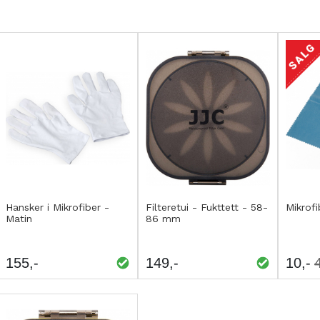
Kjøp
Kjøp
Kjø
LEGG
LEGG
L
Hansker i Mikrofiber -
Filteretui - Fukttett - 58-
Mikrofi
Matin
86 mm
TIL
TIL
T
SAMMENLIGNING
SAMMENLIGNING
S
155
149
10