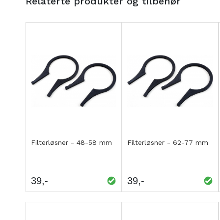
Relaterte produkter og tilbehør
Kjøp
Kjøp
LEGG
LEGG
Filterløsner - 48-58 mm
Filterløsner - 62-77 mm
TIL
TIL
SAMMENLIGNING
SAMMENLIGNING
39
39