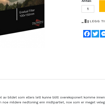
Antall
LEGG T
Faceboo
Twi
n del av bildet som ellers lett kunne blitt overeksponert komme inne
en noe mildere nedtoning enn midtpartiet, noe som er meget velegne