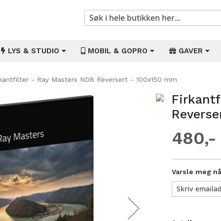
Søk
LYS & STUDIO
MOBIL & GOPRO
GAVER
rkantfilter - Ray Masters ND8 Reversert - 100x150 mm
Firkantf
Gå
til
Reverse
begynnelsen
av
480
bildegalleri
Varsle meg når