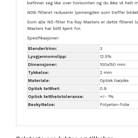
befinner seg like over horisonten og du ikke vil hel
ND8-filteret reduserer lysmengden som treffer bildebr
Som alle ND-filter fra Ray Masters er dette filteret 
Masters har blitt kjent for.
Spesifikasjoner:
Blendertrinn:
3
Lysgjennomslipp:
12.5%
Dimensjoner:
100x150 mm
Tykkelse:
2 mm
Materiale:
Optisk harpiks
Optisk tetthet:
0.9
Optisk tetthetstoleranse:
+/- 1%
Beskyttelse:
Polyeten-folie