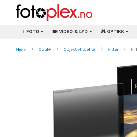
FOTO
VIDEO & LYD
OPTIKK
Hjem
Optikk
Objektivtilbehør
Filter
Fi
Gå
til
slutten
av
bildegalleri