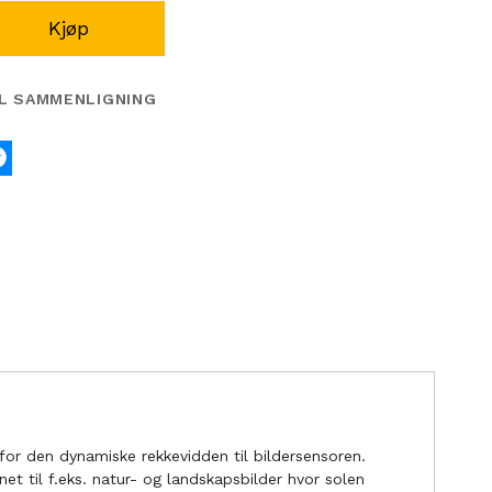
Kjøp
IL SAMMENLIGNING
k
tter
Messenger
nfor den dynamiske rekkevidden til bildersensoren.
t til f.eks. natur- og landskapsbilder hvor solen