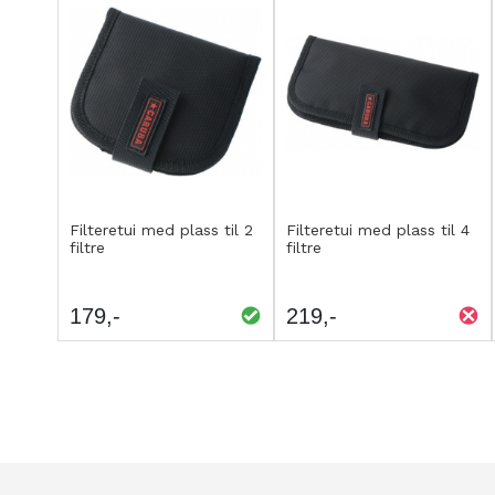
Kjøp
Kjøp
LEGG
LEGG
Filteretui med plass til 2
Filteretui med plass til 4
filtre
filtre
TIL
TIL
SAMMENLIGNING
SAMMENLIGNING
179
219