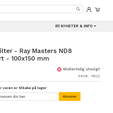
Min han
Søk
NYHETER & INFO
ilter - Ray Masters ND8
rt - 100x150 mm
Midlertidig utsolgt
SKU
11622
 varen er tilbake på lager
Abonner