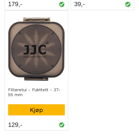
179
39
Filteretui - Fukttett - 37-
55 mm
Kjøp
129