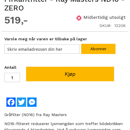
ZERO
519
Midlertidig utsolgt
SKU
12208
Varsle meg når varen er tilbake på lager
Abonner
Antall
Kjøp
Facebook
Twitter
Messenger
Gråfilter (ND16) fra Ray Masters
ND16-filteret reduserer lysmengden som treffer bildebrikken
tilsvarende 4 blendertrinn. Ved å redusere lysmengden som