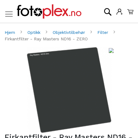
Mi
Søk
Hjem
Optikk
Objektivtilbehør
Filter
Firkantfilter - Ray Masters ND16 - ZERO
Gå
G
til
til
slutten
be
av
av
bildegalleri
bi
Firkantfilter - Ray Masters ND16 -