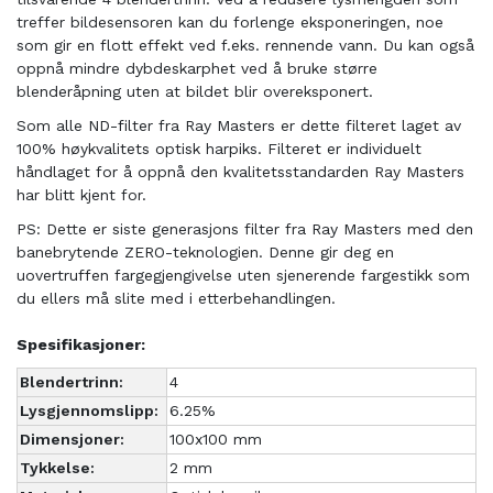
treffer bildesensoren kan du forlenge eksponeringen, noe
som gir en flott effekt ved f.eks. rennende vann. Du kan også
oppnå mindre dybdeskarphet ved å bruke større
blenderåpning uten at bildet blir overeksponert.
Som alle ND-filter fra Ray Masters er dette filteret laget av
100% høykvalitets optisk harpiks. Filteret er individuelt
håndlaget for å oppnå den kvalitetsstandarden Ray Masters
har blitt kjent for.
PS: Dette er siste generasjons filter fra Ray Masters med den
banebrytende ZERO-teknologien. Denne gir deg en
uovertruffen fargegjengivelse uten sjenerende fargestikk som
du ellers må slite med i etterbehandlingen.
Spesifikasjoner:
Blendertrinn:
4
Lysgjennomslipp:
6.25%
Dimensjoner:
100x100 mm
Tykkelse:
2 mm