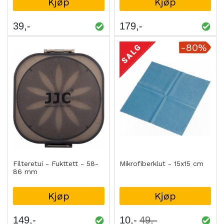
Kjøp
Kjøp
39
179
-80%
Filteretui - Fukttett - 58-
Mikrofiberklut - 15x15 cm
86 mm
Kjøp
Kjøp
149
10
49