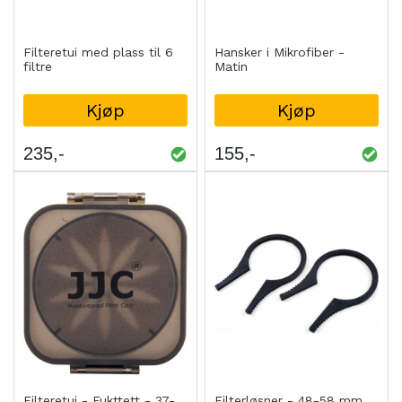
Filteretui med plass til 6
Hansker i Mikrofiber -
filtre
Matin
Kjøp
Kjøp
235
155
Filteretui - Fukttett - 37-
Filterløsner - 48-58 mm