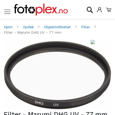
Mi
Søk
Hjem
Optikk
Objektivtilbehør
Filter
Filter - Marumi DHG UV - 77 mm
Gå
G
til
til
slutten
be
av
av
bildegalleri
bi
Filter - Marumi DHG UV - 77 mm